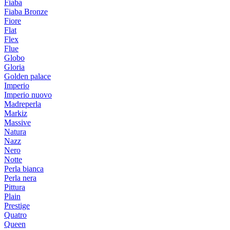
Fiaba
Fiaba Bronze
Fiore
Flat
Flex
Flue
Globo
Gloria
Golden palace
Imperio
Imperio nuovo
Madreperla
Markiz
Massive
Natura
Nazz
Nero
Notte
Perla bianca
Perla nera
Pittura
Plain
Prestige
Quatro
Queen