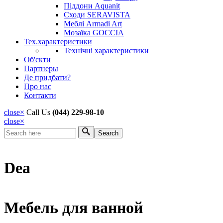
Піддони Aquanit
Сходи SERAVISTA
Меблі Armadi Art
Мозаїка GOCCIA
Тех.характеристики
Технічні характеристики
Об'єкти
Партнеры
Де придбати?
Про нас
Контакти
close
×
Call Us
(044) 229-98-10
close
×
Search
Search form
Dea
Мебель для ванной