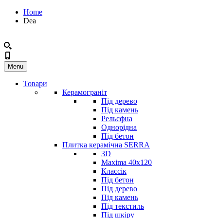
Home
Dea
Menu
Товари
Керамограніт
Під дерево
Під камень
Рельєфна
Однорідна
Під бетон
Плитка керамічна SERRA
3D
Maxima 40x120
Классік
Під бетон
Під дерево
Під камень
Під текстиль
Під шкіру