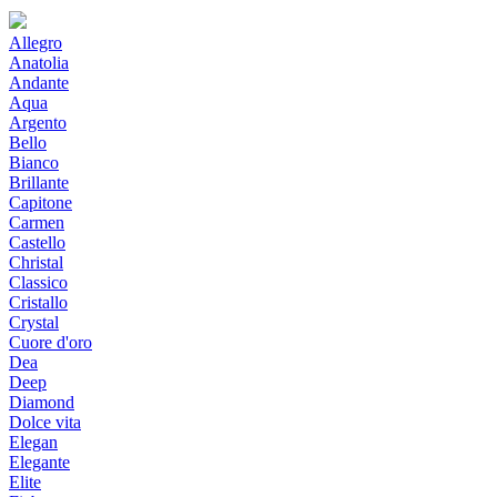
Allegro
Anatolia
Andante
Aqua
Argento
Bello
Bianco
Brillante
Capitone
Carmen
Castello
Christal
Classico
Cristallo
Crystal
Cuore d'oro
Dea
Deep
Diamond
Dolce vita
Elegan
Elegante
Elite