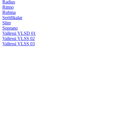
Radius
Ritmo
Rubina
Sertifikalar
Slim
Soprano
Vallessi VLSD 01
Vallessi VLSS 02
Vallessi VLSS 03