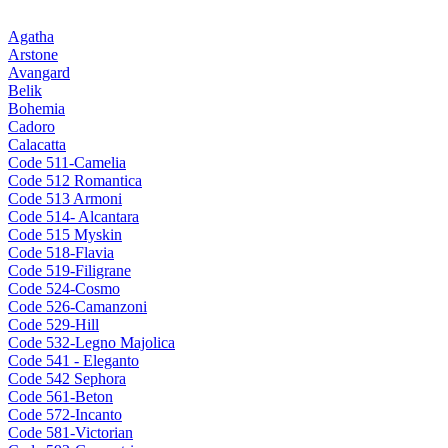
Agatha
Arstone
Avangard
Belik
Bohemia
Cadoro
Calacatta
Code 511-Camelia
Code 512 Romantica
Code 513 Armoni
Code 514- Alcantara
Code 515 Myskin
Code 518-Flavia
Code 519-Filigrane
Code 524-Cosmo
Code 526-Camanzoni
Code 529-Hill
Code 532-Legno Majolica
Code 541 - Eleganto
Code 542 Sephora
Code 561-Beton
Code 572-Incanto
Code 581-Victorian