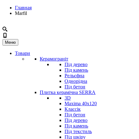
Главная
Marfil
Меню
Товари
Керамограніт
Під дерево
Під камень
Рельєфна
Однорідна
Під бетон
Плитка керамічна SERRA
3D
Maxima 40x120
Классік
Під бетон
Під дерево
Під камень
Під текстиль
Під шкіру