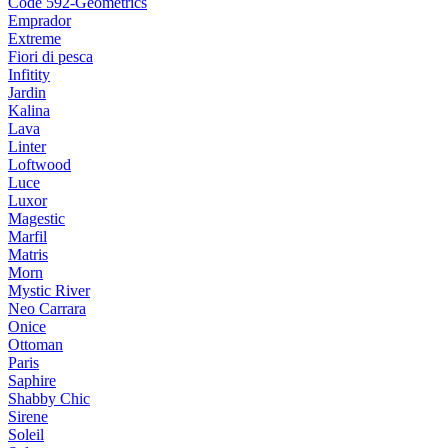
Code 592-Geometrics
Emprador
Extreme
Fiori di pesca
Infitity
Jardin
Kalina
Lava
Linter
Loftwood
Luce
Luxor
Magestic
Marfil
Matris
Morn
Mystic River
Neo Carrara
Onice
Ottoman
Paris
Saphire
Shabby Chic
Sirene
Soleil