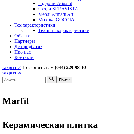
Піддони Aquanit
Сходи SERAVISTA
Меблі Armadi Art
Мозаїка GOCCIA
Тех.характеристики
Технічні характеристики
Об'єкти
Партнеры
Де придбати?
Про нас
Контакти
закрыть
×
Позвонить нам
(044) 229-98-10
закрыть
×
Поиск
Форма поиска
Marfil
Керамическая плитка