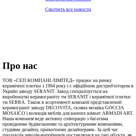
Смотреть все новости
Про нас
ТОВ «СЕП КОМПАНІ ЛІМІТЕД» працює на ринку
керамічної плитки з 1994 року і є офіційним дистриб'ютором в
Україні заводу SERANIT. Завод спеціалізується на
виробництві керамограніту тм SERANIT і керамічної плитки
тм SERRA. Також в асортименті компанії представлений
керамограніт заводу DECOVITA, скляна мозаїка GOCCIA
MOSAICO і колекція меблів для ванних кімнат ARMADI ART.
Наша компанія веде активну співпрацю з багатьма
провідними будівельними та архітектурними компаніями,
студіями дизайну, приватними дизайнерами. За цей час
продукція заводів-виробників поставлялася на такі об'єкти, як