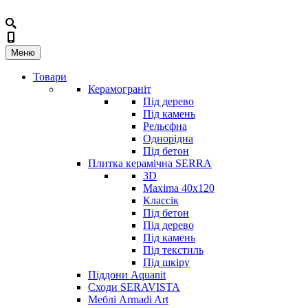
Меню
Товари
Керамограніт
Під дерево
Під камень
Рельєфна
Однорідна
Під бетон
Плитка керамічна SERRA
3D
Maxima 40x120
Классік
Під бетон
Під дерево
Під камень
Під текстиль
Під шкіру
Піддони Aquanit
Сходи SERAVISTA
Меблі Armadi Art